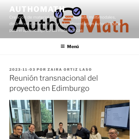
Saltar
AUTHOMATH
al
Creación de material en línea con applets multimodales,
contenido
dinámicos e interactivos y retroalimentación automatizada
para el aprendizaje de las matemáticas
Menú
PUBLICADO
2023-11-03
POR
ZAIRA ORTIZ LASO
EL
Reunión transnacional del
proyecto en Edimburgo