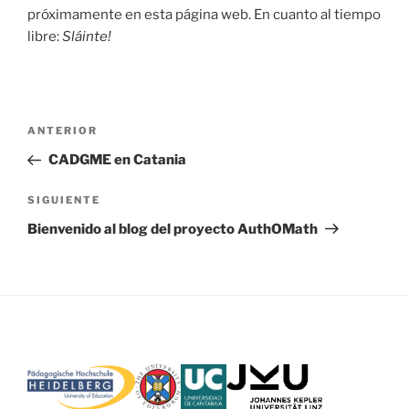
próximamente en esta página web. En cuanto al tiempo
libre:
Sláinte!
Navegación
Entrada
ANTERIOR
de
anterior:
CADGME en Catania
entradas
Siguiente
SIGUIENTE
entrada
Bienvenido al blog del proyecto AuthOMath