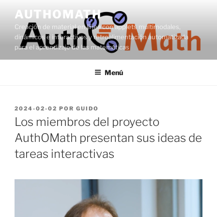
Saltar
AUTHOMATH
al
Creación de material en línea con applets multimodales,
contenido
dinámicos e interactivos y retroalimentación automatizada
para el aprendizaje de las matemáticas
Menú
PUBLICADO
2024-02-02
POR
GUIDO
EL
Los miembros del proyecto
AuthOMath presentan sus ideas de
tareas interactivas