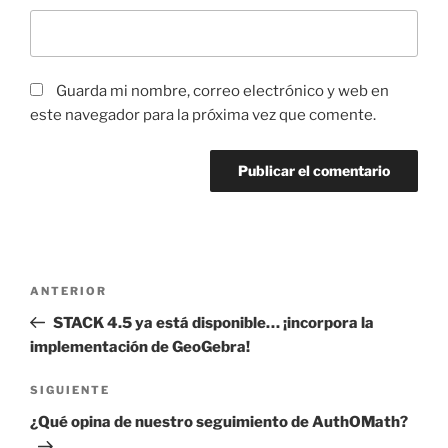
Guarda mi nombre, correo electrónico y web en
este navegador para la próxima vez que comente.
Navegación
Entrada
ANTERIOR
de
anterior:
STACK 4.5 ya está disponible… ¡incorpora la
entradas
implementación de GeoGebra!
Siguiente
SIGUIENTE
entrada
¿Qué opina de nuestro seguimiento de AuthOMath?