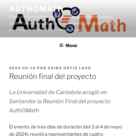
Saltar
AUTHOMATH
al
Creación de material en línea con applets multimodales,
contenido
dinámicos e interactivos y retroalimentación automatizada
para el aprendizaje de las matemáticas
Menú
PUBLICADO
2024-05-10
POR
ZAIRA ORTIZ LASO
EL
Reunión final del proyecto
La Universidad de Cantabria acogió en
Santander la Reunión Final del proyecto
AuthOMath
El evento, de tres días de duración (del 2 al 4 de mayo
de 2024), reunió a representantes de cuatro