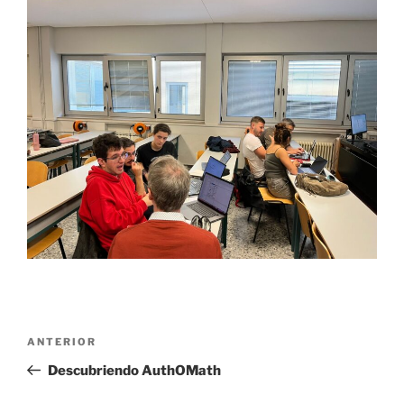
Navegación
Entrada
ANTERIOR
de
anterior:
Descubriendo AuthOMath
entradas