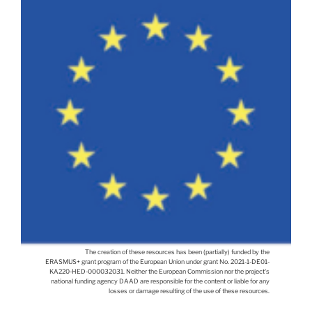
The creation of these resources has been (partially) funded by the
ERASMUS+ grant program of the European Union under grant No. 2021-1-DE01-
KA220-HED-000032031. Neither the European Commission nor the project's
national funding agency DAAD are responsible for the content or liable for any
losses or damage resulting of the use of these resources.