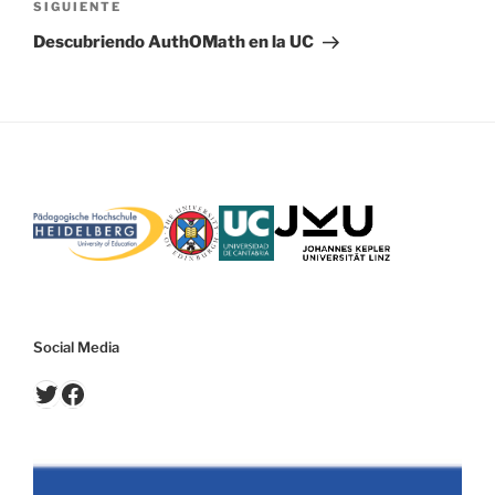
Siguiente
SIGUIENTE
entrada
Descubriendo AuthOMath en la UC
Social Media
Twitter
Facebook