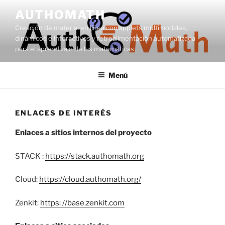
Saltar
AUTHOMATH
al
Creación de material en línea con applets multimodales,
contenido
dinámicos e interactivos y retroalimentación automatizada
para el aprendizaje de las matemáticas
Menú
ENLACES DE INTERÉS
Enlaces a sitios internos del proyecto
STACK :
https://stack.authomath.org
Cloud:
https://cloud.authomath.org/
Zenkit:
https: //base.zenkit.com