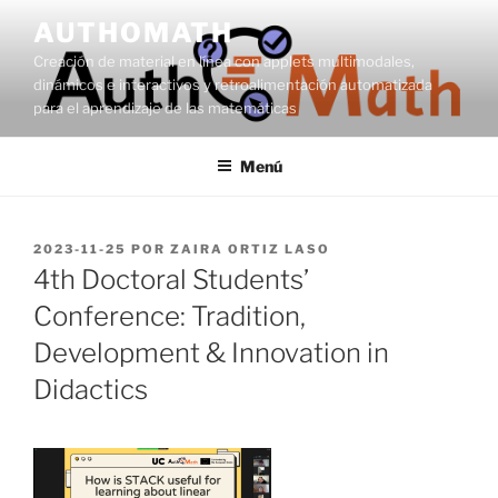
Saltar
AUTHOMATH
al
Creación de material en línea con applets multimodales,
contenido
dinámicos e interactivos y retroalimentación automatizada
para el aprendizaje de las matemáticas
Menú
PUBLICADO
2023-11-25
POR
ZAIRA ORTIZ LASO
EL
4th Doctoral Students’
Conference: Tradition,
Development & Innovation in
Didactics