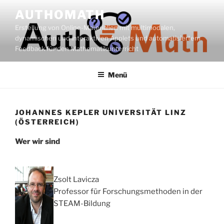
Zum
AUTHOMATH
Inhalt
Erstellung von Online-Materialien mit multimodalen,
springen
dynamischen und interaktiven Applets und automatisiertem
Feedback für den Mathematikunterricht
Menü
JOHANNES KEPLER UNIVERSITÄT LINZ
(ÖSTERREICH)
Wer wir sind
Zsolt Lavicza
Professor für Forschungsmethoden in der
STEAM-Bildung