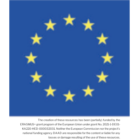
The creation of these resources has been (partially) funded by the
ERASMUS+ grant program of the European Union under grant No. 2021-1-DE01-
KA220-HED-000032031. Neither the European Commission nor the project's
national funding agency DAAD are responsible for the content or liable for any
losses or damage resulting of the use of these resources.