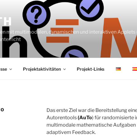
TH
lien mit multimodalen, dynamischen und interaktiven Applet
nterricht
isse
Projektaktivitäten
Projekt-Links
TO
Das erste Ziel war die Bereitstellung ei
Autorentools
(AuTo
) für randomisierte
multimodale mathematische Aufgaben
adaptivem Feedback.