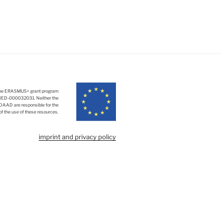
y the ERASMUS+ grant program
-HED-000032031. Neither the
 DAAD are responsible for the
of the use of these resources.
imprint and privacy policy