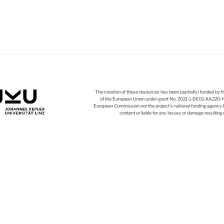
The creation of these resources has been (partially) funded b
of the European Union under grant No. 2021-1-DE01-KA220
European Commission nor the project's national funding agency
content or liable for any losses or damage resulting 