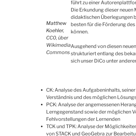
führt zu einer Autorenplattf
Die Erkundung dieser neuen 
didaktischen Überlegungen b
Matthew
besten für die Förderung de
Koehler
,
können.
CC0, über
Wikimedia
Ausgehend von diesen neuen
Commons
strukturiert entlang des bek
sich unser DiCo unter ander
CK: Analyse des Aufgabeninhalts, seine
Verständnis und des möglichen Lösung
PCK: Analyse der angemessenen Heran
Lerngegenstand sowie der möglichen V
Fehlvorstellungen der Lernenden
TCK und TPK: Analyse der Möglichkeite
von STACK und GeoGebra zur Bearbeitu