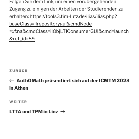
Folgen Sie dem Link, um einen vorübergehenden
Zugang zu einigen der Arbeiten der Studierenden zu
erhalten:
https://tools3.tim-lutz.de/ilias/ilias.php?
baseClass=ilrepositorygui&cmdNode
=xf:na&cmdClass=ilObjLTIConsumerGUI&cmd=launch
&ref_id=89
Beitragsnavigation
Vorheriger
ZURÜCK
Beitrag
AuthOMath präsentiert sich auf der ICMTM 2023
in Athen
Nächster
WEITER
Beitrag
LTTA und TPM in Linz