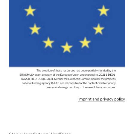
The creation of these resources has been (partially) funded by the
ERASMUS+ grant program of the European Union under grant No. 2021-1-DE01-
KA220-HED-000032031. Neither the European Commission nor the project's
national funding agency DAAD are responsible for the content or liable for any
losses or damage resulting of the use of these resources.
imprint and privacy policy