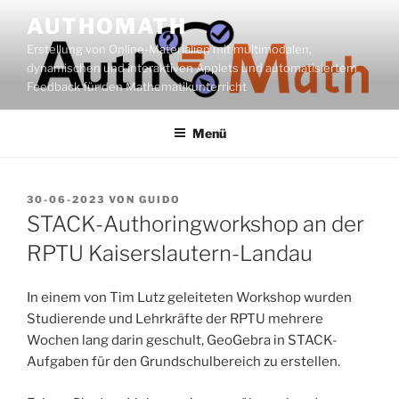
Zum
AUTHOMATH
Inhalt
Erstellung von Online-Materialien mit multimodalen,
springen
dynamischen und interaktiven Applets und automatisiertem
Feedback für den Mathematikunterricht
Menü
VERÖFFENTLICHT
30-06-2023
VON
GUIDO
AM
STACK-Authoringworkshop an der
RPTU Kaiserslautern-Landau
In einem von Tim Lutz geleiteten Workshop wurden
Studierende und Lehrkräfte der RPTU mehrere
Wochen lang darin geschult, GeoGebra in STACK-
Aufgaben für den Grundschulbereich zu erstellen.